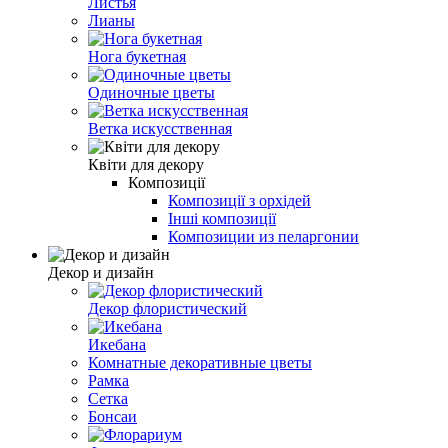
Листья
Лианы
Нога букетная
Одиночные цветы
Ветка искусственная
Квіти для декору
Композиції
Композиції з орхідей
Інші композиції
Композиции из пеларгонии
Декор и дизайн
Декор флористический
Икебана
Комнатные декоративные цветы
Рамка
Сетка
Бонсаи