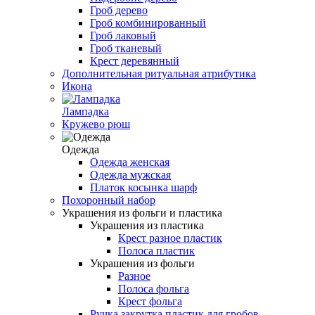
Гроб дерево
Гроб комбинированный
Гроб лаковый
Гроб тканевый
Крест деревянный
Дополнительная ритуальная атрибутика
Икона
Лампадка
Кружево рюш
Одежда
Одежда женская
Одежда мужская
Платок косынка шарф
Похоронный набор
Украшения из фольги и пластика
Украшения из пластика
Крест разное пластик
Полоса пластик
Украшения из фольги
Разное
Полоса фольга
Крест фольга
Ручка закрутка пластик для гробов