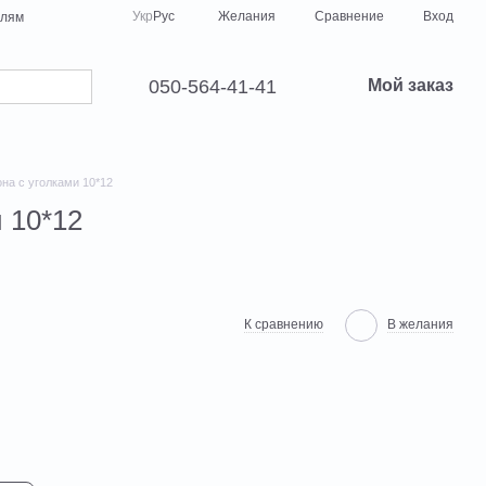
Сравнение
Укр
Рус
Желания
Вход
елям
050-564-41-41
Мой заказ
на с уголками 10*12
 10*12
К сравнению
В желания