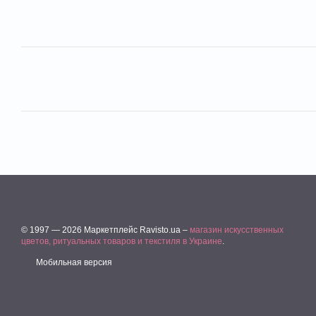
© 1997 — 2026 Маркетплейс Ravisto.ua –
магазин искусственных
цветов, ритуальных товаров и текстиля в Украине
.
Мобильная версия