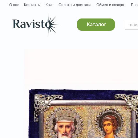
Перейти к основному контенту
О нас
Контакты
Квиз
Оплата и доставка
Обмен и возврат
Бло
Дропшипинг
Поставщикам
Вакансии
Каталог