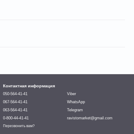
Контактная информация
050-564-41-41
Viber
067-564-41-41
WhatsApp
063-564-41-41
Telegram
0-800-44-41-41
ravistomarket@gmail.com
Перезвонить вам?