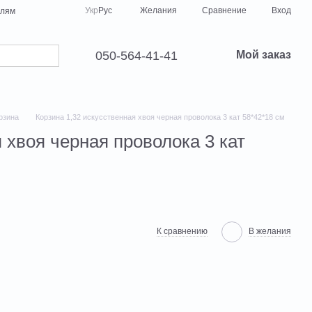
Сравнение
Укр
Рус
Желания
Вход
елям
050-564-41-41
Мой заказ
рзина
Корзина 1,32 искусственная хвоя черная проволока 3 кат 58*42*18 см
 хвоя черная проволока 3 кат
К сравнению
В желания