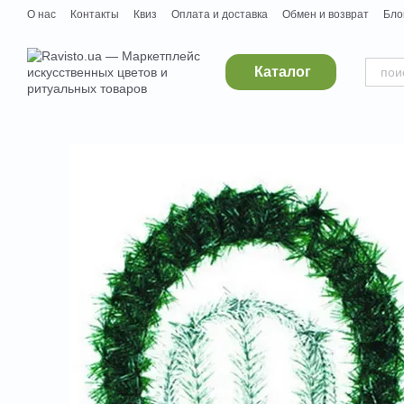
Перейти к основному контенту
О нас
Контакты
Квиз
Оплата и доставка
Обмен и возврат
Бло
Дропшипинг
Поставщикам
Вакансии
Каталог