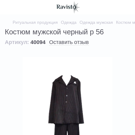
Ритуальная продукция
Одежда
Одежда мужская
Костюм м
Костюм мужской черный р 56
Артикул:
40094
Оставить отзыв