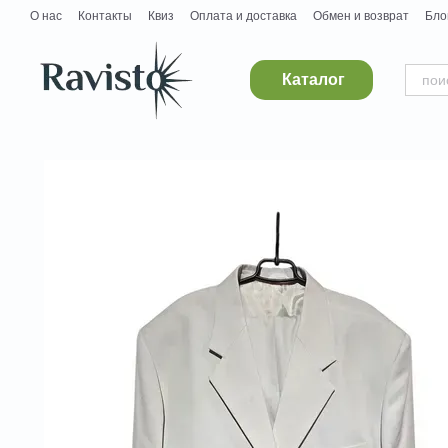
Перейти к основному контенту
О нас
Контакты
Квиз
Оплата и доставка
Обмен и возврат
Бло
Дропшипинг
Поставщикам
Вакансии
Каталог