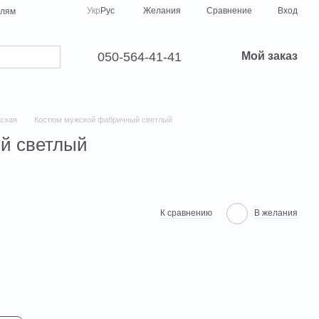
Сравнение
Укр
Рус
Желания
Вход
елям
050-564-41-41
Мой заказ
ская
Костюм мужской фабричный светлый
й светлый
К сравнению
В желания