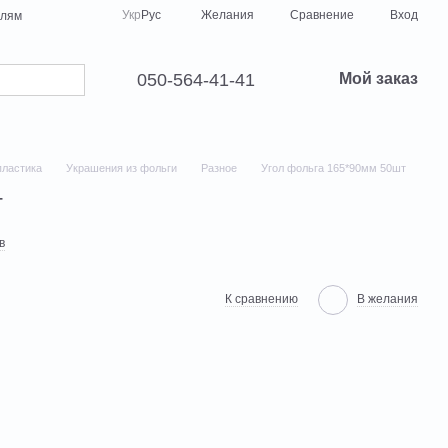
Сравнение
Укр
Рус
Желания
Вход
елям
050-564-41-41
Мой заказ
пластика
Украшения из фольги
Разное
Угол фольга 165*90мм 50шт
т
в
К сравнению
В желания