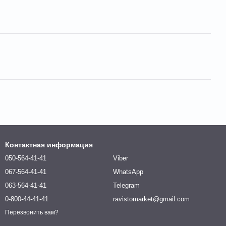
Контактная информация
050-564-41-41
Viber
067-564-41-41
WhatsApp
063-564-41-41
Telegram
0-800-44-41-41
ravistomarket@gmail.com
Перезвонить вам?