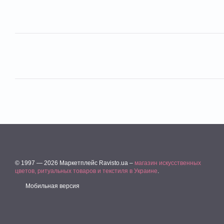
© 1997 — 2026 Маркетплейс Ravisto.ua –
магазин искусственных
цветов, ритуальных товаров и текстиля в Украине
.
Мобильная версия