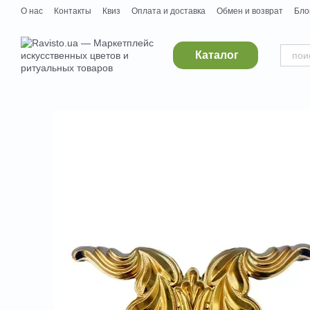
Перейти к основному контенту
О нас
Контакты
Квиз
Оплата и доставка
Обмен и возврат
Бло
Дропшипинг
Поставщикам
Вакансии
Каталог