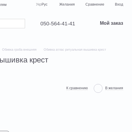
Сравнение
Укр
Рус
Желания
Вход
елям
050-564-41-41
Мой заказ
Обивка гроба внешняя
Обивка атлас ритуальная вышивка крест
вышивка крест
К сравнению
В желания