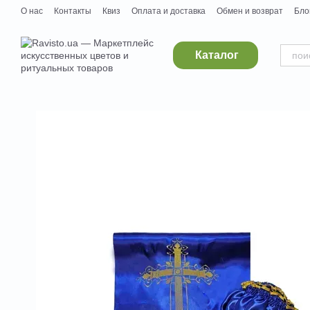
Перейти к основному контенту
О нас
Контакты
Квиз
Оплата и доставка
Обмен и возврат
Бло
Дропшипинг
Поставщикам
Вакансии
Каталог