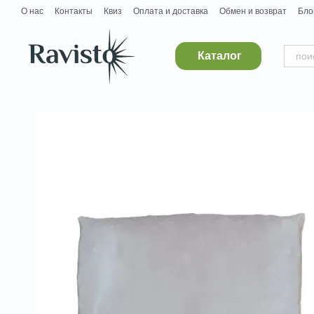
Перейти к основному контенту
О нас
Контакты
Квиз
Оплата и доставка
Обмен и возврат
Бло
Дропшипинг
Поставщикам
Вакансии
Каталог