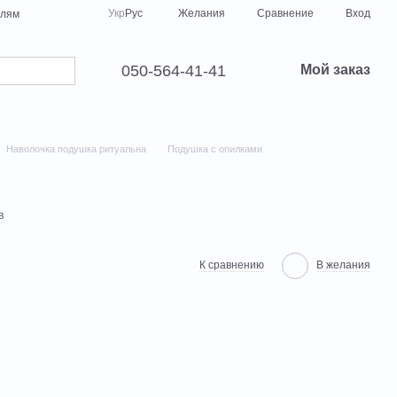
Сравнение
Укр
Рус
Желания
Вход
елям
050-564-41-41
Мой заказ
Наволочка подушка ритуальна
Подушка с опилками
в
К сравнению
В желания