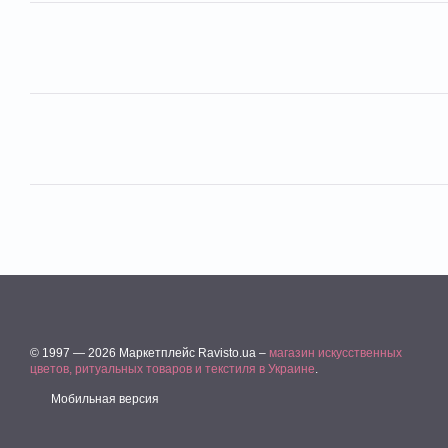
© 1997 — 2026 Маркетплейс Ravisto.ua –
магазин искусственных
цветов, ритуальных товаров и текстиля в Украине
.
Мобильная версия