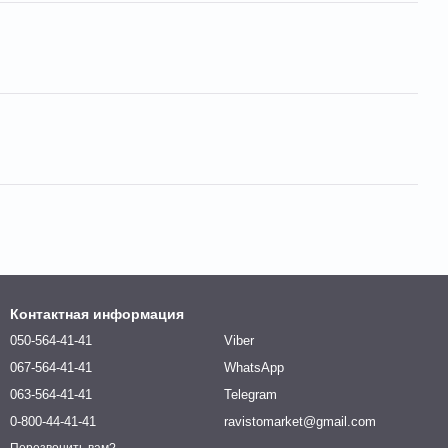
Контактная информация
050-564-41-41
Viber
067-564-41-41
WhatsApp
063-564-41-41
Telegram
0-800-44-41-41
ravistomarket@gmail.com