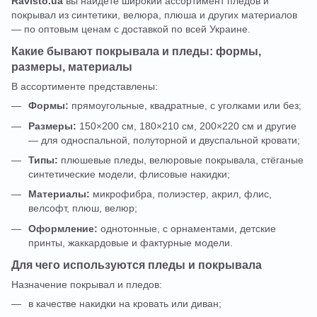
Ravisto.ua
вы найдёте широкий ассортимент пледов и
покрывал из синтетики, велюра, плюша и других материалов
— по оптовым ценам с доставкой по всей Украине.
Какие бывают покрывала и пледы: формы,
размеры, материалы
В ассортименте представлены:
Формы:
прямоугольные, квадратные, с уголками или без;
Размеры:
150×200 см, 180×210 см, 200×220 см и другие
— для односпальной, полуторной и двуспальной кровати;
Типы:
плюшевые пледы, велюровые покрывала, стёганые
синтетические модели, флисовые накидки;
Материалы:
микрофибра, полиэстер, акрил, флис,
велсофт, плюш, велюр;
Оформление:
однотонные, с орнаментами, детские
принты, жаккардовые и фактурные модели.
Для чего используются пледы и покрывала
Назначение покрывал и пледов:
в качестве накидки на кровать или диван;