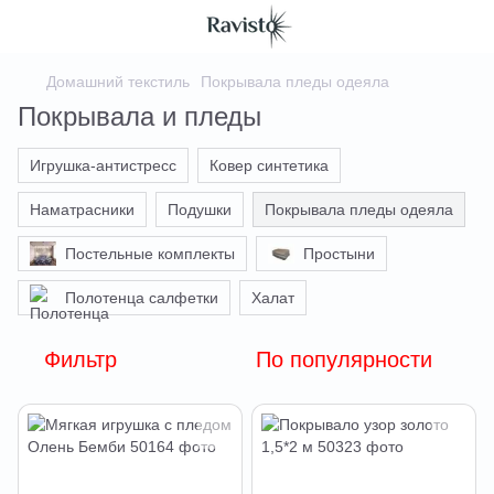
Домашний текстиль
Покрывала пледы одеяла
Покрывала и пледы
Игрушка-антистресс
Ковер синтетика
Наматрасники
Подушки
Покрывала пледы одеяла
Постельные комплекты
Простыни
Полотенца салфетки
Халат
Фильтр
По популярности