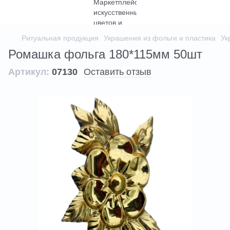
Ритуальная продукция
Украшения из фольги и пластика
Ук
Ромашка фольга 180*115мм 50шт
Артикул:
07130
Оставить отзыв