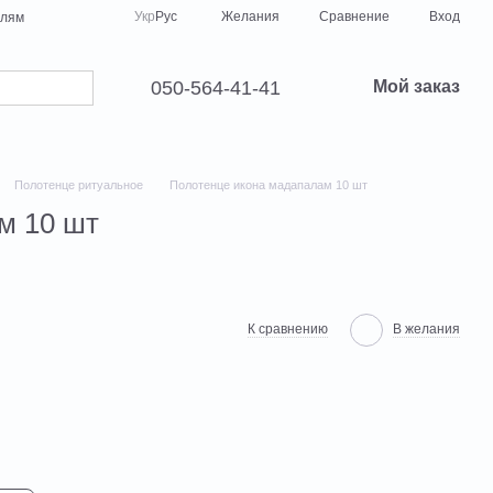
Сравнение
Укр
Рус
Желания
Вход
елям
050-564-41-41
Мой заказ
Полотенце ритуальное
Полотенце икона мадапалам 10 шт
м 10 шт
К сравнению
В желания