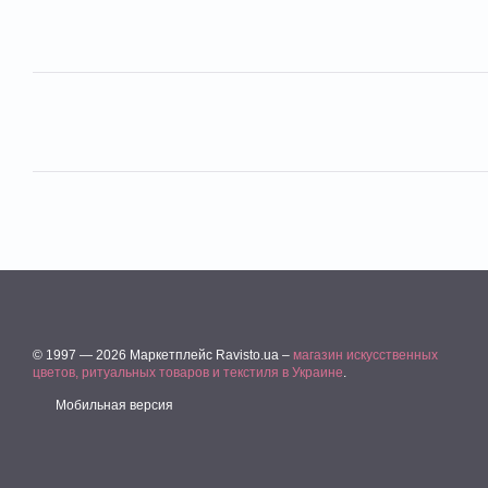
© 1997 — 2026 Маркетплейс Ravisto.ua –
магазин искусственных
цветов, ритуальных товаров и текстиля в Украине
.
Мобильная версия