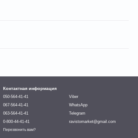
Контактная информация
050-564-41-41
Viber
067-564-41-41
WhatsApp
063-564-41-41
Telegram
0-800-44-41-41
ravistomarket@gmail.com
Перезвонить вам?