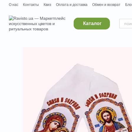
Перейти к основному контенту
О нас
Контакты
Квиз
Оплата и доставка
Обмен и возврат
Бло
Дропшипинг
Поставщикам
Вакансии
Каталог