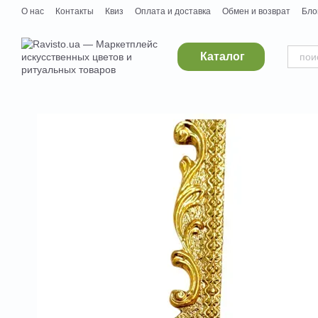
Перейти к основному контенту
О нас
Контакты
Квиз
Оплата и доставка
Обмен и возврат
Бло
Дропшипинг
Поставщикам
Вакансии
Каталог