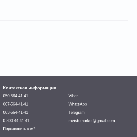
Контактная информация
050-564-41-41
Viber
067-564-41-41
WhatsApp
063-564-41-41
Telegram
0-800-44-41-41
ravistomarket@gmail.com
Перезвонить вам?