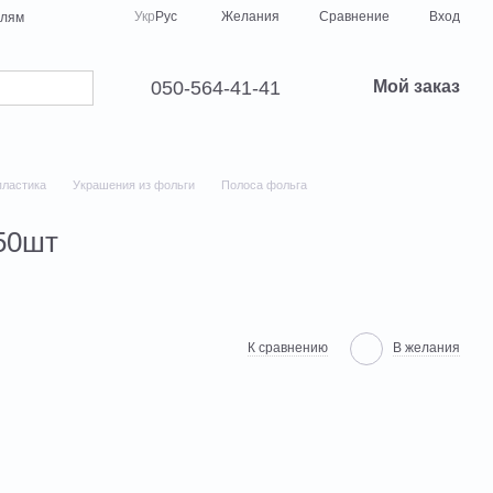
Сравнение
Укр
Рус
Желания
Вход
елям
050-564-41-41
Мой заказ
пластика
Украшения из фольги
Полоса фольга
50шт
К сравнению
В желания