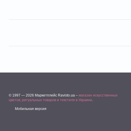
© 1997 — 2026 Маркетплейс Ravisto.ua –
магазин искусственных
цветов, ритуальных товаров и текстиля в Украине
.
Мобильная версия