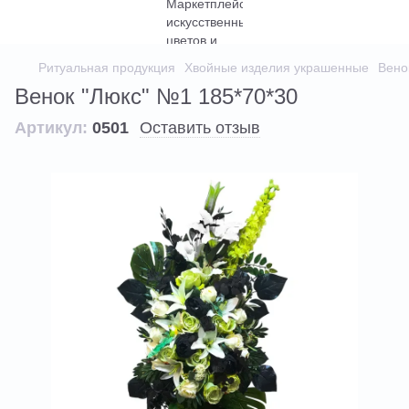
Ритуальная продукция
Хвойные изделия украшенные
Вено
Венок "Люкс" №1 185*70*30
Артикул:
0501
Оставить отзыв