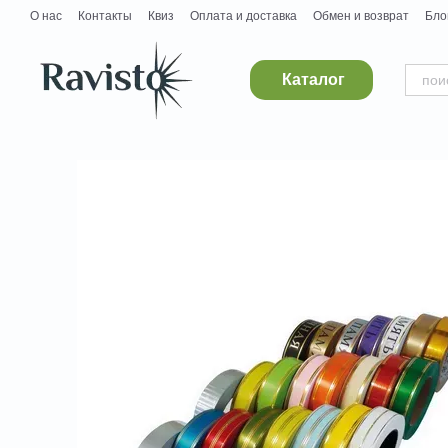
Перейти к основному контенту
О нас
Контакты
Квиз
Оплата и доставка
Обмен и возврат
Бло
Дропшипинг
Поставщикам
Вакансии
Каталог