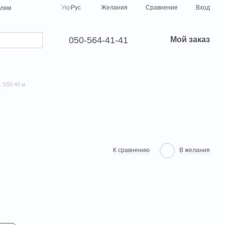
Сравнение
Укр
Рус
Желания
Вход
елям
050-564-41-41
Мой заказ
3/50 46 м
К сравнению
В желания